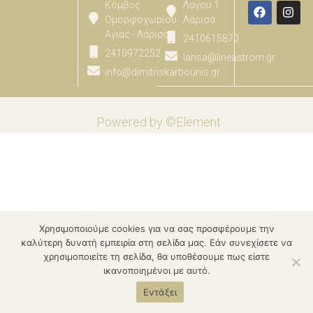
Κόμβος
Λαγου 1
Ομορφοχωρίου
Λάρισα
Αγιας - Λάρισας
2410615870
2410972252
larisa@lineastrom.gr
info@dimitriskarbounis.gr
Powered by ©Element
Χρησιμοποιούμε cookies για να σας προσφέρουμε την
καλύτερη δυνατή εμπειρία στη σελίδα μας. Εάν συνεχίσετε να
χρησιμοποιείτε τη σελίδα, θα υποθέσουμε πως είστε
ικανοποιημένοι με αυτό.
Εντάξει