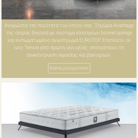
Ανυψώστε την ποιότητα του ύπνου σας. Στρώμα Avantage
της σειράς Beyond με σύστημα ελατηρίων bonnel springs
και ενσωματωμένο ανώστρωμα EUROTOP. Επιπλέον, οι
ίνες Tencel από πρώτη ύλη οξιάς, αποτρέπουν τη
συγκέντρωση υγρασίας και βακτηρίων.
Κάντε μία ερώτηση