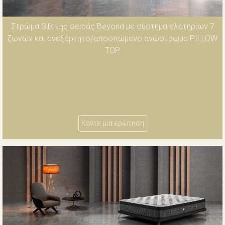
Στρώμα Silk της σειράς Beyond με σύστημα ελατηρίων 7
ζωνών και ανεξάρτητο/αποσπώμενο ανώστρωμα PILLOW
TOP.
Κάντε μία ερώτηση