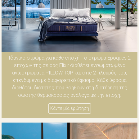
Ιδανικό στρώμα για κάθε εποχή! Το στρώμα Epoques 2
εποχών της σειράς Elixir διαθέτει ενσωματωμένα
ανωστρώματα PILLOW TOP και στις 2 πλευρές του,
επενδυμένα με διαφορετικό ύφασμα. Κάθε ύφασμα
διαθέτει ιδιότητες που βοηθούν στη διατήρηση της
σωστής θερμοκρασίας ανάλογα με την εποχή.
Κάντε μία ερώτηση