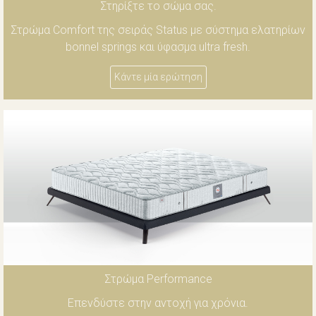
Στηρίξτε το σώμα σας.
Στρώμα Comfort της σειράς Status με σύστημα ελατηρίων
bonnel springs και ύφασμα ultra fresh.
Κάντε μία ερώτηση
Στρώμα Performance
Επενδύστε στην αντοχή για χρόνια.