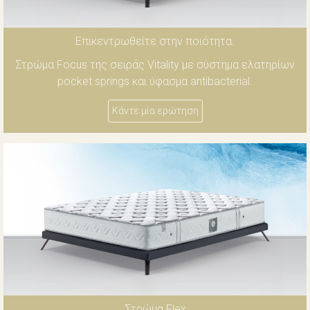
Επικεντρωθείτε στην ποιότητα.
Στρώμα Focus της σειράς Vitality με σύστημα ελατηρίων
pocket springs και ύφασμα antibacterial.
Κάντε μία ερώτηση
Στρώμα Flex