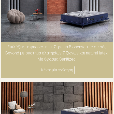
Επιλέξτε τη φυσικότητα. Στρώμα Biosense της σειράς
Beyond με σύστημα ελατηρίων 7 ζωνών και natural latex.
Με ύφασμα Sanitized.
Κάντε μία ερώτηση