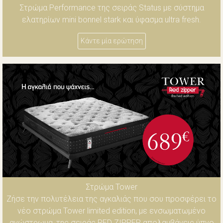
Στρώμα Performance της σειράς Status με σύστημα
ελατηρίων mini bonnel stark και ύφασμα ultra fresh.
Κάντε μία ερώτηση
Στρώμα Tower
Ζήσε την πολυτέλεια της αγκαλιάς που σου προσφέρει το
νέο στρώμα Tower limited edition, με ενσωματωμένο
ανώστρωμα, της σειράς RED ZIPPER απολαμβάνεις ύπνο