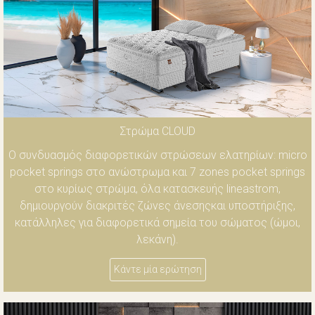
Στρώμα CLOUD
Ο συνδυασμός διαφορετικών στρώσεων ελατηρίων: micro
pocket springs στο ανώστρωμα και 7 zones pocket springs
στο κυρίως στρώμα, όλα κατασκευής lineastrom,
δημιουργούν διακριτές ζώνες άνεσηςκαι υποστήριξης,
κατάλληλες για διαφορετικά σημεία του σώματος (ώμοι,
λεκάνη).
Κάντε μία ερώτηση