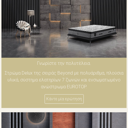
Γνωρίστε την πολυτέλεια.
Στρώμα Delux της σειράς Beyond με πολυάριθμα, πλούσια
υλικά, σύστημα ελατηρίων 7 ζωνών και ενσωματωμένο
ανώστρωμα EUROTOP.
Κάντε μία ερώτηση