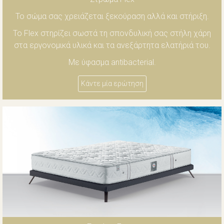
Το σώμα σας χρειάζεται ξεκούραση αλλά και στήριξη.
Το Flex στηρίζει σωστά τη σπονδυλική σας στήλη χάρη
στα εργονομικά υλικά και τα ανεξάρτητα ελατήριά του.
Με ύφασμα antibacterial.
Κάντε μία ερώτηση