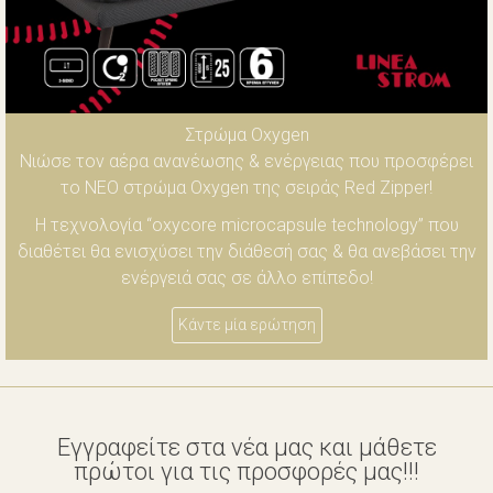
Στρώμα Οxygen
Νιώσε τον αέρα ανανέωσης & ενέργειας που προσφέρει
το ΝΕΟ στρώμα Οxygen της σειράς Red Zipper!
Η τεχνολογία “oxycore microcapsule technology” που
διαθέτει θα ενισχύσει την διάθεσή σας & θα ανεβάσει την
ενέργειά σας σε άλλο επίπεδο!
Κάντε μία ερώτηση
Εγγραφείτε στα νέα μας και μάθετε
πρώτοι για τις προσφορές μας!!!