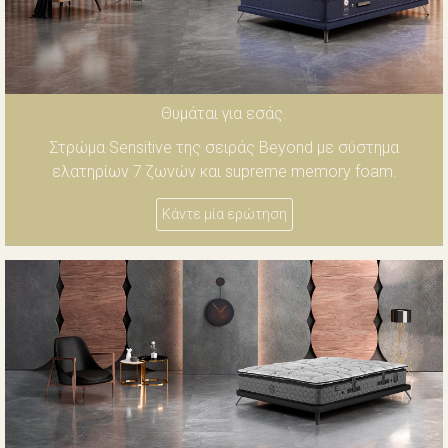
Θυμάται για εσάς.
Στρώμα Sensitive της σειράς Beyond με σύστημα
ελατηρίων 7 ζωνών και supreme memory foam.
Κάντε μία ερώτηση