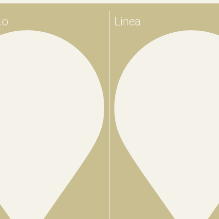
ιο
Linea