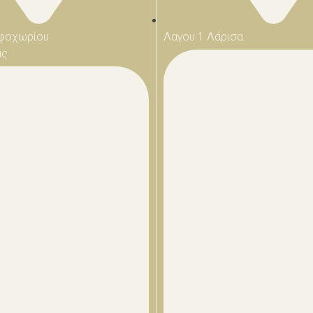
φοχωρίου
Λαγου 1 Λάρισα
ας