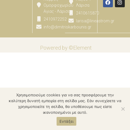
Ομορφοχωρίου
Λάρισα
Αγιας - Λάρισας
2410615870
2410972252
larisa@lineastrom.gr
info@dimitriskarbounis.gr
Powered by ©Element
Χρησιμοποιούμε cookies για να σας προσφέρουμε την
καλύτερη δυνατή εμπειρία στη σελίδα μας. Εάν συνεχίσετε να
χρησιμοποιείτε τη σελίδα, θα υποθέσουμε πως είστε
ικανοποιημένοι με αυτό.
Εντάξει