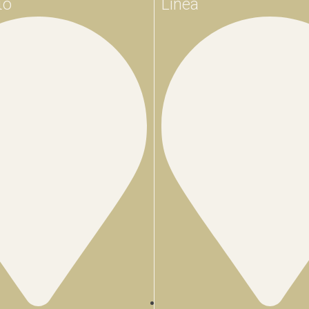
ιο
Linea