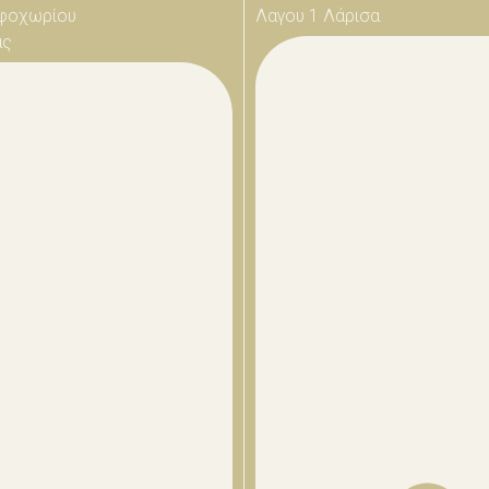
φοχωρίου
Λαγου 1 Λάρισα
ας