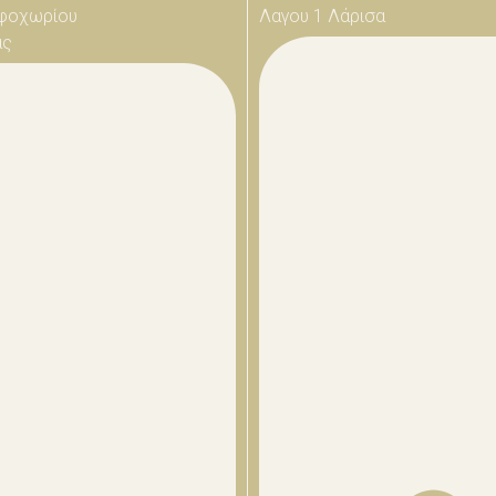
φοχωρίου
Λαγου 1 Λάρισα
ας