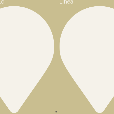
ιο
Linea