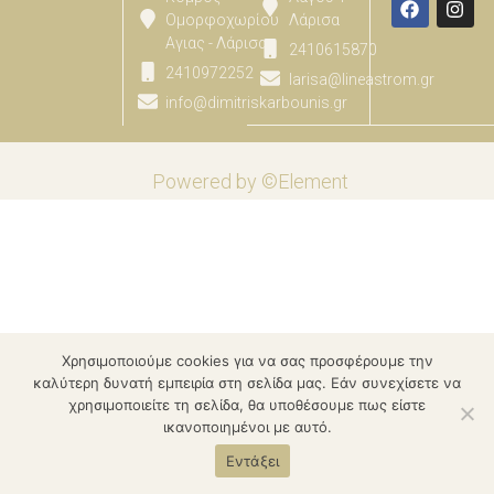
Ομορφοχωρίου
Λάρισα
Αγιας - Λάρισας
2410615870
2410972252
larisa@lineastrom.gr
info@dimitriskarbounis.gr
Powered by ©Element
Χρησιμοποιούμε cookies για να σας προσφέρουμε την
καλύτερη δυνατή εμπειρία στη σελίδα μας. Εάν συνεχίσετε να
χρησιμοποιείτε τη σελίδα, θα υποθέσουμε πως είστε
ικανοποιημένοι με αυτό.
Εντάξει