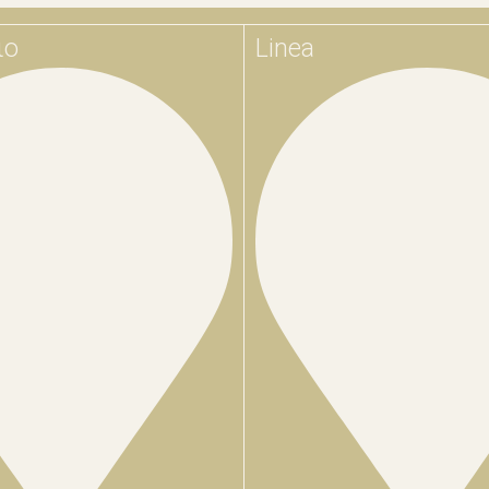
ιο
Linea