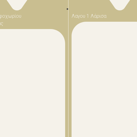
φοχωρίου
Λαγου 1 Λάρισα
ας