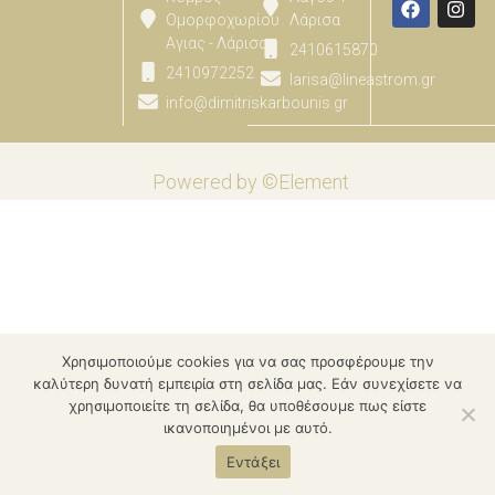
Ομορφοχωρίου
Λάρισα
Αγιας - Λάρισας
2410615870
2410972252
larisa@lineastrom.gr
info@dimitriskarbounis.gr
Powered by ©Element
Χρησιμοποιούμε cookies για να σας προσφέρουμε την
καλύτερη δυνατή εμπειρία στη σελίδα μας. Εάν συνεχίσετε να
χρησιμοποιείτε τη σελίδα, θα υποθέσουμε πως είστε
ικανοποιημένοι με αυτό.
Εντάξει