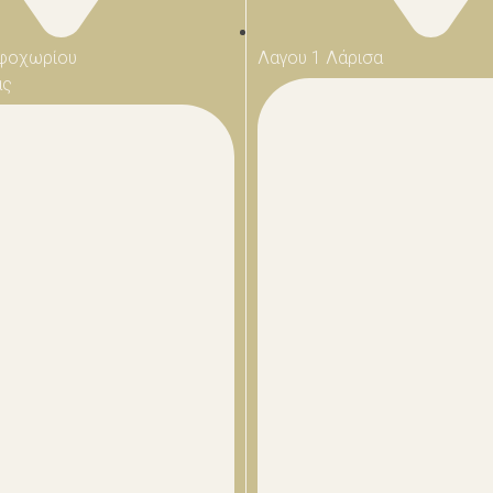
φοχωρίου
Λαγου 1 Λάρισα
ας