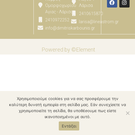
Ομορφοχωρίου
Λάρισα
Αγιας - Λάρισας
2410615870
2410972252
larisa@lineastrom.gr
info@dimitriskarbounis.gr
Powered by ©Element
Χρησιμοποιούμε cookies για να σας προσφέρουμε την
καλύτερη δυνατή εμπειρία στη σελίδα μας. Εάν συνεχίσετε να
χρησιμοποιείτε τη σελίδα, θα υποθέσουμε πως είστε
ικανοποιημένοι με αυτό.
Εντάξει