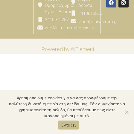
Ομορφοχωρίου
Λάρισα
Αγιας - Λάρισας
2410615870
2410972252
larisa@lineastrom.gr
info@dimitriskarbounis.gr
Powered by ©Element
Χρησιμοποιούμε cookies για να σας προσφέρουμε την
καλύτερη δυνατή εμπειρία στη σελίδα μας. Εάν συνεχίσετε να
χρησιμοποιείτε τη σελίδα, θα υποθέσουμε πως είστε
ικανοποιημένοι με αυτό.
Εντάξει