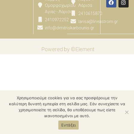
Ομορφοχωρίου
Λάρισα
Αγιας - Λάρισας
2410615870
2410972252
larisa@lineastrom.gr
info@dimitriskarbounis.gr
Powered by ©Element
Χρησιμοποιούμε cookies για να σας προσφέρουμε την
καλύτερη δυνατή εμπειρία στη σελίδα μας. Εάν συνεχίσετε να
χρησιμοποιείτε τη σελίδα, θα υποθέσουμε πως είστε
ικανοποιημένοι με αυτό.
Εντάξει