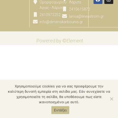
Ομορφοχωρίου
Λάρισα
Αγιας - Λάρισας
2410615870
2410972252
larisa@lineastrom.gr
info@dimitriskarbounis.gr
Powered by ©Element
Χρησιμοποιούμε cookies για να σας προσφέρουμε την
καλύτερη δυνατή εμπειρία στη σελίδα μας. Εάν συνεχίσετε να
χρησιμοποιείτε τη σελίδα, θα υποθέσουμε πως είστε
ικανοποιημένοι με αυτό.
Εντάξει