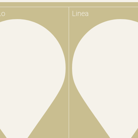
ιο
Linea