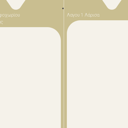
φοχωρίου
Λαγου 1 Λάρισα
ας