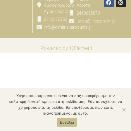
Ομορφοχωρίου
Λάρισα
Αγιας - Λάρισας
2410615870
2410972252
larisa@lineastrom.gr
info@dimitriskarbounis.gr
Powered by ©Element
Χρησιμοποιούμε cookies για να σας προσφέρουμε την
καλύτερη δυνατή εμπειρία στη σελίδα μας. Εάν συνεχίσετε να
χρησιμοποιείτε τη σελίδα, θα υποθέσουμε πως είστε
ικανοποιημένοι με αυτό.
Εντάξει