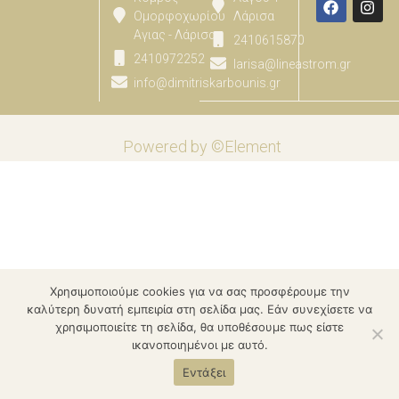
Ομορφοχωρίου
Λάρισα
Αγιας - Λάρισας
2410615870
2410972252
larisa@lineastrom.gr
info@dimitriskarbounis.gr
Powered by ©Element
Χρησιμοποιούμε cookies για να σας προσφέρουμε την
καλύτερη δυνατή εμπειρία στη σελίδα μας. Εάν συνεχίσετε να
χρησιμοποιείτε τη σελίδα, θα υποθέσουμε πως είστε
ικανοποιημένοι με αυτό.
Εντάξει