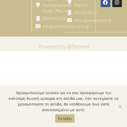
Ομορφοχωρίου
Λάρισα
Αγιας - Λάρισας
2410615870
2410972252
larisa@lineastrom.gr
info@dimitriskarbounis.gr
Powered by ©Element
Χρησιμοποιούμε cookies για να σας προσφέρουμε την
καλύτερη δυνατή εμπειρία στη σελίδα μας. Εάν συνεχίσετε να
χρησιμοποιείτε τη σελίδα, θα υποθέσουμε πως είστε
ικανοποιημένοι με αυτό.
Εντάξει