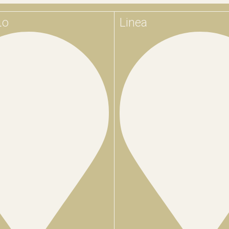
ιο
Linea