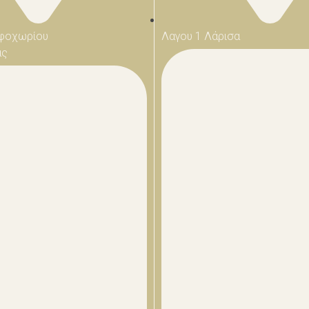
φοχωρίου
Λαγου 1 Λάρισα
ας