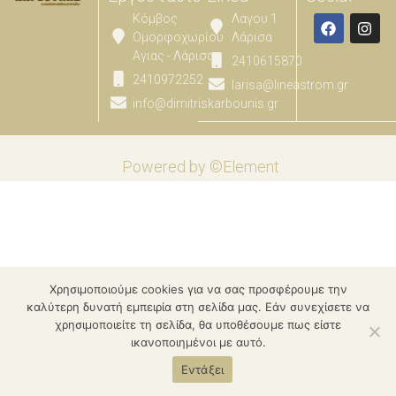
Κόμβος
Λαγου 1
Ομορφοχωρίου
Λάρισα
Αγιας - Λάρισας
2410615870
2410972252
larisa@lineastrom.gr
info@dimitriskarbounis.gr
Powered by ©Element
Χρησιμοποιούμε cookies για να σας προσφέρουμε την
καλύτερη δυνατή εμπειρία στη σελίδα μας. Εάν συνεχίσετε να
χρησιμοποιείτε τη σελίδα, θα υποθέσουμε πως είστε
ικανοποιημένοι με αυτό.
Εντάξει