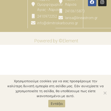
Ομορφοχωρίου
Λάρισα
Αγιας - Λάρισας
2410615870
2410972252
larisa@lineastrom.gr
info@dimitriskarbounis.gr
Powered by ©Element
Χρησιμοποιούμε cookies για να σας προσφέρουμε την
καλύτερη δυνατή εμπειρία στη σελίδα μας. Εάν συνεχίσετε να
χρησιμοποιείτε τη σελίδα, θα υποθέσουμε πως είστε
ικανοποιημένοι με αυτό.
Εντάξει