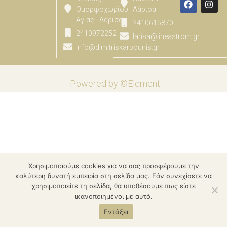
Ομορφοχωρίου
Λάρισα
Αγιας - Λάρισας
2410615870
2410972252
larisa@lineastrom.gr
info@dimitriskarbounis.gr
Powered by ©Element
Χρησιμοποιούμε cookies για να σας προσφέρουμε την
καλύτερη δυνατή εμπειρία στη σελίδα μας. Εάν συνεχίσετε να
χρησιμοποιείτε τη σελίδα, θα υποθέσουμε πως είστε
ικανοποιημένοι με αυτό.
Εντάξει