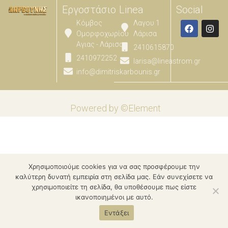
Εργοστάσιο
Linea
Social
Κόμβος
Λαγου 1
Ομορφοχωρίου
Λάρισα
Αγιας - Λάρισας
2410615870
2410972252
larisa@lineastrom.gr
info@dimitriskarbounis.gr
Powered by ©Element
Χρησιμοποιούμε cookies για να σας προσφέρουμε την
καλύτερη δυνατή εμπειρία στη σελίδα μας. Εάν συνεχίσετε να
χρησιμοποιείτε τη σελίδα, θα υποθέσουμε πως είστε
ικανοποιημένοι με αυτό.
Εντάξει