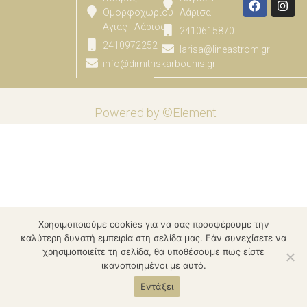
Ομορφοχωρίου
Λάρισα
Αγιας - Λάρισας
2410615870
2410972252
larisa@lineastrom.gr
info@dimitriskarbounis.gr
Powered by ©Element
Χρησιμοποιούμε cookies για να σας προσφέρουμε την
καλύτερη δυνατή εμπειρία στη σελίδα μας. Εάν συνεχίσετε να
χρησιμοποιείτε τη σελίδα, θα υποθέσουμε πως είστε
ικανοποιημένοι με αυτό.
Εντάξει