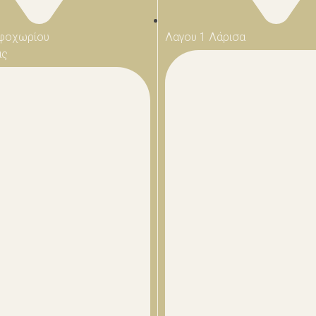
φοχωρίου
Λαγου 1 Λάρισα
ας