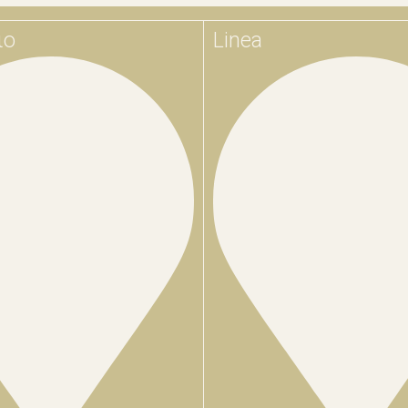
ιο
Linea