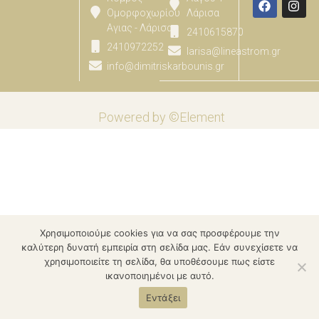
Ομορφοχωρίου
Λάρισα
Αγιας - Λάρισας
2410615870
2410972252
larisa@lineastrom.gr
info@dimitriskarbounis.gr
Powered by ©Element
Χρησιμοποιούμε cookies για να σας προσφέρουμε την
καλύτερη δυνατή εμπειρία στη σελίδα μας. Εάν συνεχίσετε να
χρησιμοποιείτε τη σελίδα, θα υποθέσουμε πως είστε
ικανοποιημένοι με αυτό.
Εντάξει