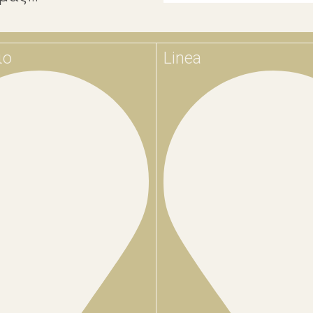
ιο
Linea