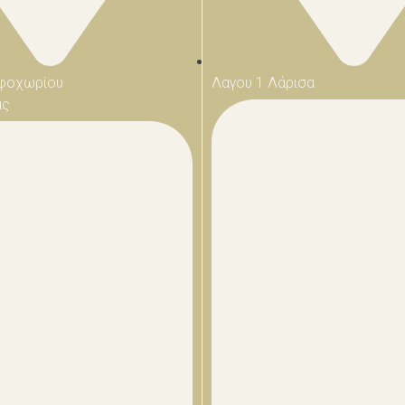
φοχωρίου
Λαγου 1 Λάρισα
ας