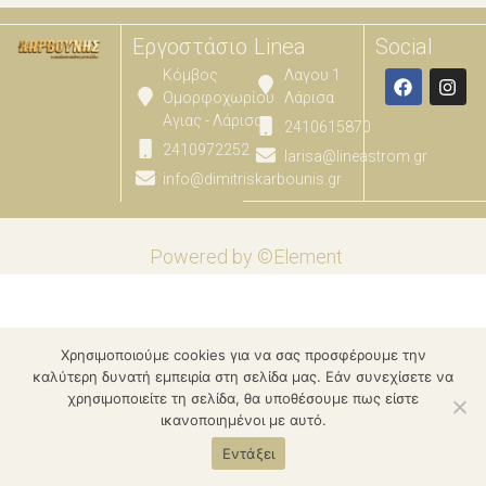
Εργοστάσιο
Linea
Social
Κόμβος
Λαγου 1
Ομορφοχωρίου
Λάρισα
Αγιας - Λάρισας
2410615870
2410972252
larisa@lineastrom.gr
info@dimitriskarbounis.gr
Powered by ©Element
Χρησιμοποιούμε cookies για να σας προσφέρουμε την
καλύτερη δυνατή εμπειρία στη σελίδα μας. Εάν συνεχίσετε να
χρησιμοποιείτε τη σελίδα, θα υποθέσουμε πως είστε
ικανοποιημένοι με αυτό.
Εντάξει