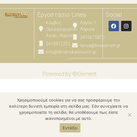
Εργοστάσιο
Linea
Social
Κόμβος
Λαγου 1
Ομορφοχωρίου
Λάρισα
Αγιας - Λάρισας
2410615870
2410972252
larisa@lineastrom.gr
info@dimitriskarbounis.gr
Powered by ©Element
Χρησιμοποιούμε cookies για να σας προσφέρουμε την
καλύτερη δυνατή εμπειρία στη σελίδα μας. Εάν συνεχίσετε να
χρησιμοποιείτε τη σελίδα, θα υποθέσουμε πως είστε
ικανοποιημένοι με αυτό.
Εντάξει