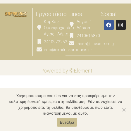
Εργοστάσιο
Linea
Social
Κόμβος
Λαγου 1
Ομορφοχωρίου
Λάρισα
Αγιας - Λάρισας
2410615870
2410972252
larisa@lineastrom.gr
info@dimitriskarbounis.gr
Powered by ©Element
Χρησιμοποιούμε cookies για να σας προσφέρουμε την
καλύτερη δυνατή εμπειρία στη σελίδα μας. Εάν συνεχίσετε να
χρησιμοποιείτε τη σελίδα, θα υποθέσουμε πως είστε
ικανοποιημένοι με αυτό.
Εντάξει