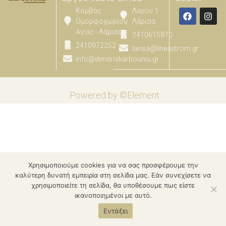
Κόμβος
Λαγου 1
Ομορφοχωρίου
Λάρισα
Αγιας - Λάρισας
2410615870
2410972252
larisa@lineastrom.gr
info@dimitriskarbounis.gr
Powered by ©Element
Χρησιμοποιούμε cookies για να σας προσφέρουμε την
καλύτερη δυνατή εμπειρία στη σελίδα μας. Εάν συνεχίσετε να
χρησιμοποιείτε τη σελίδα, θα υποθέσουμε πως είστε
ικανοποιημένοι με αυτό.
Εντάξει